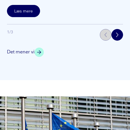
Læs mere
1
/
3
Det mener vi