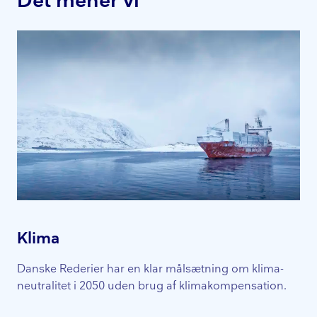
Det mener vi
Mi
Klima
Ski
Danske Rederier har en klar målsætning om kli­ma­
dan
neut­ra­li­tet i 2050 uden brug af kli­makom­pen­sa­tion.
mul