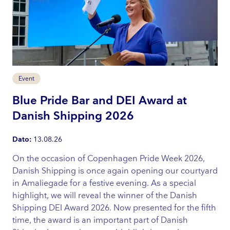
E
Event
In
Blue Pride Bar and DEI Award at
Danish Shipping 2026
Dat
Dato:
13.08.26
Er 
int
On the occasion of Copenhagen Pride Week 2026,
bra
Danish Shipping is once again opening our courtyard
bes
in Amaliegade for a festive evening. As a special
highlight, we will reveal the winner of the Danish
Shipping DEI Award 2026. Now presented for the fifth
time, the award is an important part of Danish