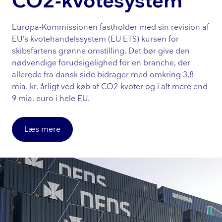
CO2-kvotesystem
Europa-Kommissionen fastholder med sin revision af
EU's kvo­te­han­dels­sy­stem (EU ETS) kursen for
skibsfartens grønne omstilling. Det bør give den
nødvendige for­ud­si­ge­lig­hed for en branche, der
allerede fra dansk side bidrager med omkring 3,8
mia. kr. årligt ved køb af CO2-kvoter og i alt mere end
9 mia. euro i hele EU.
Læs mere