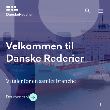
Gå
til
hovedindhold
Velkommen til
Danske Rederier
—
Vi taler for en samlet branche
Det mener vi