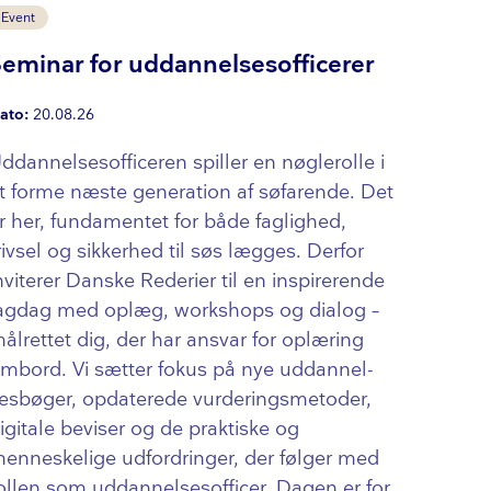
Event
Seminar for uddannelsesofficerer
ato:
20.08.26
d­dan­nel­ses­of­fi­ce­ren spiller en nøglerolle i
t forme næste generation af søfarende. Det
r her, fundamentet for både faglighed,
rivsel og sikkerhed til søs lægges. Derfor
nviterer Danske Rederier til en inspirerende
agdag med oplæg, workshops og dialog –
ålrettet dig, der har ansvar for oplæring
mbord. Vi sætter fokus på nye ud­dan­nel­
es­bø­ger, opdaterede vur­de­rings­me­to­der,
igitale beviser og de praktiske og
enneskelige udfordringer, der følger med
ollen som ud­dan­nel­ses­of­fi­cer. Dagen er for