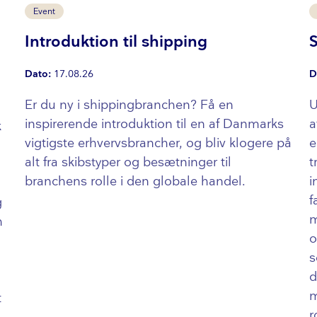
Event
Introduktion til shipping
Dato:
17.08.26
D
Er du ny i ship­ping­bran­chen? Få en
U
inspirerende introduktion til en af Danmarks
a
k
vigtigste er­hvervs­bran­cher, og bliv klogere på
e
alt fra skibstyper og besætninger til
t
branchens rolle i den globale handel.
i
f
g
m
h
o
s
d
m
t
r