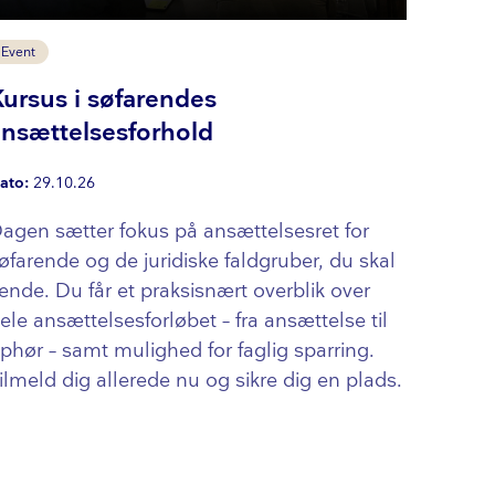
Event
Kursus i søfarendes
ansættelsesforhold
ato:
29.10.26
agen sætter fokus på ansættelsesret for
øfarende og de juridiske faldgruber, du skal
ende. Du får et praksisnært overblik over
ele an­sæt­tel­ses­for­lø­bet – fra ansættelse til
phør – samt mulighed for faglig sparring.
ilmeld dig allerede nu og sikre dig en plads.