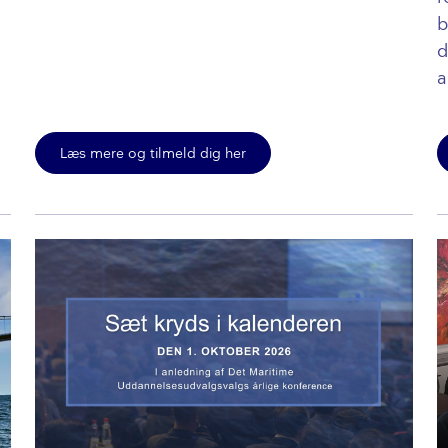
b
d
a
Læs mere og tilmeld dig her