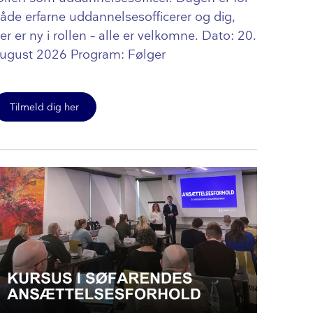
åde erfarne ud­dan­nel­ses­of­fi­ce­rer og dig,
er er ny i rollen – alle er velkomne. Dato: 20.
ugust 2026 Program: Følger
Tilmeld dig her