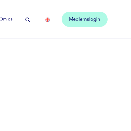
Om os
Medlemslogin