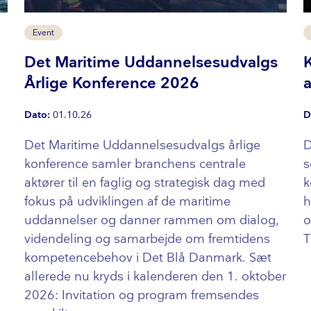
Event
Det Maritime Uddannelsesudvalgs
Årlige Konference 2026
Dato:
01.10.26
D
Det Maritime Ud­dan­nel­ses­ud­valgs årlige
D
konference samler branchens centrale
s
aktører til en faglig og strategisk dag med
k
fokus på udviklingen af de maritime
h
uddannelser og danner rammen om dialog,
o
videndeling og samarbejde om fremtidens
T
kom­pe­ten­ce­be­hov i Det Blå Danmark. Sæt
h
allerede nu kryds i kalenderen den 1. oktober
2026: Invitation og program fremsendes