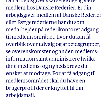
Din arbejdsgiver skal selvfølgelig være
medlem hos Danske Rederier. Er din
arbejdsgiver medlem af Danske Rederier
eller Fær­ge­re­de­ri­er­ne har du som
medarbejder på rederikontoret adgang
til medlemsområdet, hvor du kan få
overblik over udvalg og arbejdsgrupper,
se overenskomster og anden med­lem­s­
in­for­ma­tion samt administrere hvilke
dine medlems- og nyhedsbreve du
ønsker at modtage. For at få adgang til
medlemsområdet skal du have en
brugerprofil der er knyttet til din
arbejdsmail.