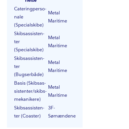
nel­se
Ca­te­ring­per­so­
Metal
na­le
Maritime
(Specialskibe)
Skibsas­si­sten­
Metal
ter
Maritime
(Specialskibe)
Skibsas­si­sten­
Metal
ter
Maritime
(Bugserbåde)
Basis (Skibsas­
Metal
si­sten­ter/skibs­
Maritime
me­ka­ni­ke­re)
Skibsas­si­sten­
3F-
ter (Coaster)
Sømændene