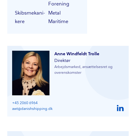
Forening
Skibs­me­ka­ni­
Metal
ke­re
Maritime
Anne Windfeldt Trolle
Direktør
Arbejdsmarked, ansættelsesret og
overenskomster
+45 2060 6964
awt@danishshipping.dk