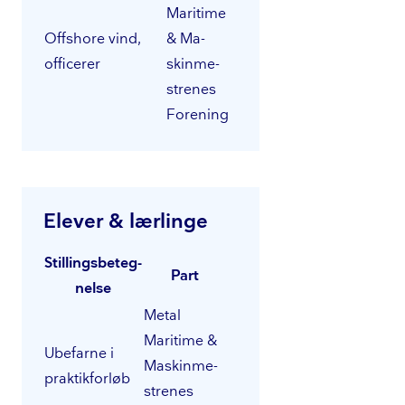
Maritime
Offshore vind,
& Ma­
officerer
skin­me­
stre­nes
Forening
Elever & lærlinge
Stil­lings­be­teg­
Part
nel­se
Metal
Maritime &
Ubefarne i
Ma­skin­me­
praktikforløb
stre­nes