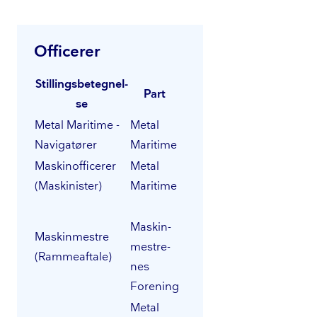
Officerer
Stil­lings­be­teg­nel­
Part
se
Metal Maritime -
Metal
Navigatører
Maritime
Ma­ski­nof­fi­ce­rer
Metal
(Maskinister)
Maritime
Ma­skin­
Maskinmestre
me­stre­
(Rammeaftale)
nes
Forening
Metal