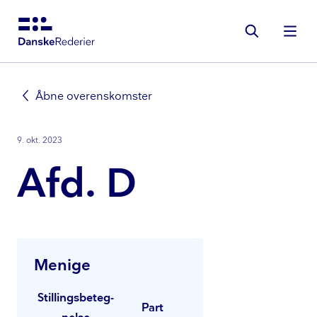
Gå
til
hovedindhold
Åbne overenskomster
9. okt. 2023
Afd. D
Menige
Stil­lings­be­teg­
Part