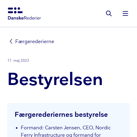
Gå
til
hovedindhold
Færgerederierne
11. maj 2023
Bestyrelsen
Fær­ge­re­de­ri­er­nes bestyrelse
Formand: Carsten Jensen, CEO, Nordic
Ferry Infrastructure og formand for