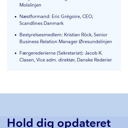
Molslinjen
Næstformand: Eric Grégoire, CEO,
Scandlines Danmark
Be­sty­rel­ses­med­lem: Kristian Röck, Senior
Business Relation Manager Øresundslinjen
Fær­ge­re­de­ri­er­ne (Sekretariat): Jacob K.
Clasen, Vice adm. direktør, Danske Rederier
Hold dig opdateret