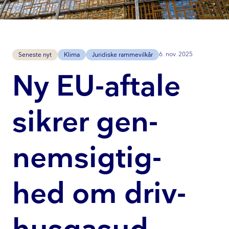
6. nov. 2025
Seneste nyt
Klima
Juridiske rammevilkår
Ny EU-aftale
sikrer gen­
nem­sig­tig­
hed om driv­