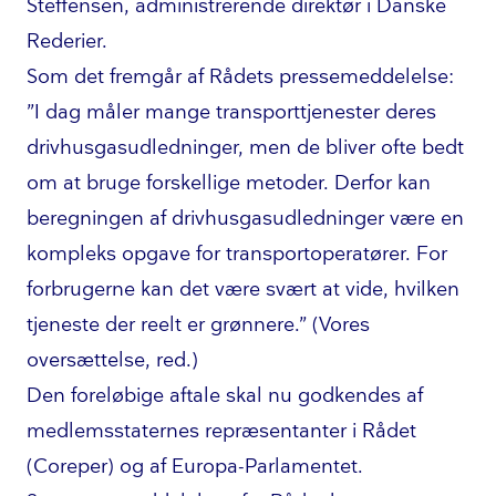
Steffensen, ad­mi­ni­stre­ren­de direktør i Danske
Rederier.
Som det fremgår af Rådets pres­se­med­del­el­se:
”I dag måler mange trans­port­tje­ne­ster deres
driv­hus­gas­ud­led­nin­ger, men de bliver ofte bedt
om at bruge forskellige metoder. Derfor kan
beregningen af driv­hus­gas­ud­led­nin­ger være en
kompleks opgave for trans­por­to­pe­ra­tø­rer. For
forbrugerne kan det være svært at vide, hvilken
tjeneste der reelt er grønnere.” (Vores
oversættelse, red.)
Den foreløbige aftale skal nu godkendes af
med­lem­s­sta­ter­nes repræsentanter i Rådet
(Coreper) og af Europa-Parlamentet.