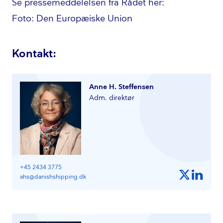
Se pres­se­med­del­el­sen fra Rådet her
:
Foto: Den Europæiske Union
Kontakt:
Anne H. Steffensen
Adm. direktør
+45 2434 3775
ahs@danishshipping.dk