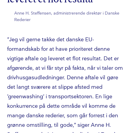
Anne H. Steffensen, administrerende direktør i Danske
Rederier
”Jeg vil gerne takke det danske EU-
formandskab for at have prioriteret denne
vigtige aftale og leveret et flot resultat. Det er
afgørende, at vi får styr på fakta, når vi taler om
driv­hus­gas­ud­led­nin­ger. Denne aftale vil gøre
det langt sværere at slippe afsted med
‘greenwashing’ i trans­port­sek­to­ren. En lige
konkurrence på dette område vil komme de
mange danske rederier, som går forrest i den
grønne omstilling, til gode,” siger Anne H.