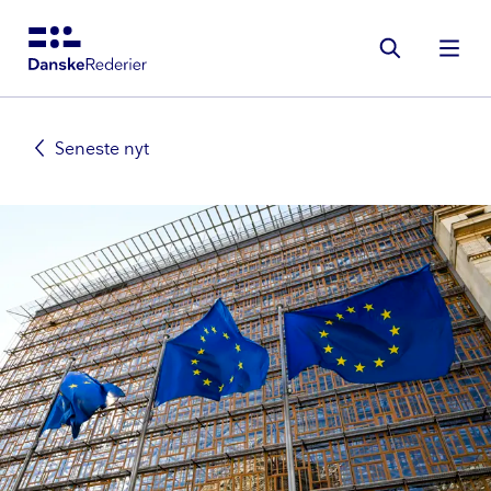
Gå
til
hovedindhold
Seneste nyt