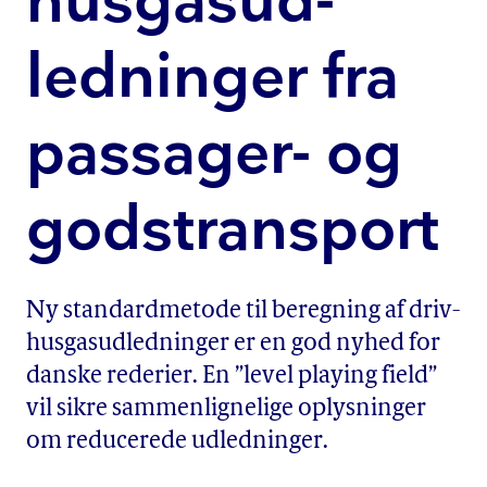
hus­gas­ud­
led­nin­ger fra
passager- og
godstransport
Ny standardmetode til beregning af driv­
hus­gas­ud­led­nin­ger er en god nyhed for
danske rederier. En ”level playing field”
vil sikre sam­men­lig­ne­li­ge oplysninger
om reducerede udledninger.