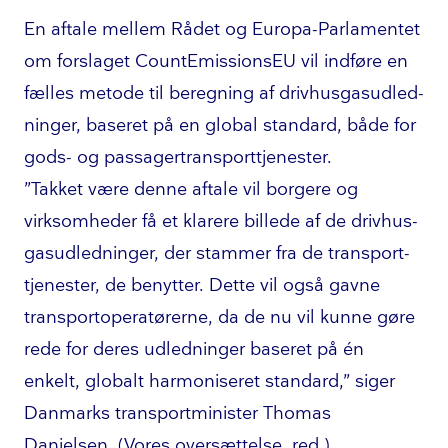
En aftale mellem Rådet og Europa-Parlamentet
om forslaget Co­un­tE­mis­sions­EU vil indføre en
fælles metode til beregning af driv­hus­gas­ud­led­
nin­ger, baseret på en global standard, både for
gods- og pas­sa­ger­trans­port­tje­ne­ster.
”Takket være denne aftale vil borgere og
virksomheder få et klarere billede af de driv­hus­
gas­ud­led­nin­ger, der stammer fra de trans­port­
tje­ne­ster, de benytter. Dette vil også gavne
trans­por­to­pe­ra­tø­rer­ne, da de nu vil kunne gøre
rede for deres udledninger baseret på én
enkelt, globalt harmoniseret standard,” siger
Danmarks trans­port­mi­ni­ster Thomas
Danielsen. (Vores oversættelse, red.)