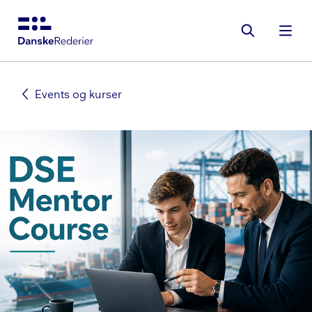
Gå
til
hovedindhold
Events og kurser