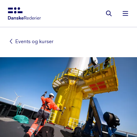
Gå
til
hovedindhold
Events og kurser