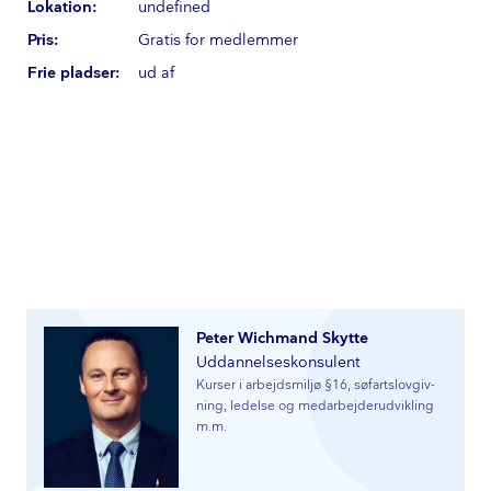
Lokation:
undefined
Pris:
Gratis for medlemmer
Frie pladser:
ud af
Peter Wichmand Skytte
Ud­dan­nel­ses­kon­su­lent
Kurser i arbejdsmiljø §16, sø­fart­s­lo­v­giv­
ning, ledelse og me­d­ar­bej­der­ud­vik­ling
m.m.