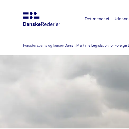
Det mener vi
Uddann
Gå
til
hovedindhold
Forside
/
Events og kurser
/
Danish Maritime Legislation for Foreign 