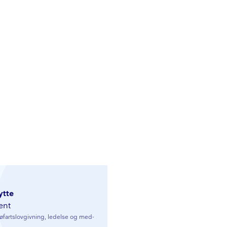
ytte
lent
fart­s­lo­v­giv­ning, ledelse og me­d­