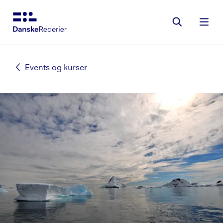
Gå
til
hovedindhold
Events og kurser