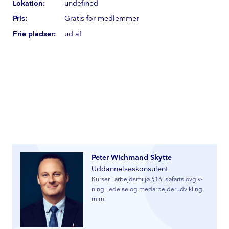
Lokation:
undefined
Pris:
Gratis for medlemmer
Frie pladser:
ud af
Peter Wichmand Skytte
Ud­dan­nel­ses­kon­su­lent
Kurser i arbejdsmiljø §16, sø­fart­s­lo­v­giv­
ning, ledelse og me­d­ar­bej­der­ud­vik­ling
m.m.