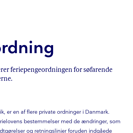
­ord­ning
 fe­ri­e­pen­ge­ord­nin­gen for søfarende
r­ne.
fik, er en af flere private ordninger i Danmark.
ferielovens bestemmelser med de ændringer, som
kendt­gø­rel­ser og retningslinjer foruden indgåede