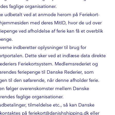
des faglige organisationer.
nge udbetalt ved at anmode herom på
Fe­rie­kort­
å hjemmesiden med deres MitID, hvor de ud over
penge ved afholdelse af ferie kan få et overblik
penge.
giverne indberetter oplysninger til brug for
ort­por­ta­len
. Dette sker ved at indlæse data direkte
riers Fe­rie­kort­sy­stem. Med­lem­s­re­de­ri­et og
farendes feriepenge til Danske Rederier, som
gen til den søfarende, når denne afholder ferie.
in­gen følger overenskomster mellem Danske
rendes faglige organisationer.
udbetalinger, tilmeldelse etc., så kan Danske
id kontaktes på
feriekort@danishshipping.dk
eller