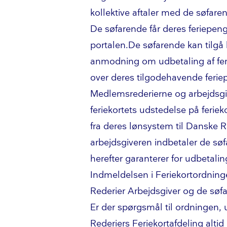
kollektive aftaler med de søfaren
De søfarende får deres feriepe
por­ta­len
.De søfarende kan tilg
anmodning om udbetaling af ferie
over deres tilgodehavende ferie
Med­lem­s­re­de­ri­er­ne og arbejds
feriekortets udstedelse på
fe­rie­k
fra deres lønsystem til Danske Rede
arbejdsgiveren indbetaler de sø
herefter garanterer for udbetalin
Indmeldelsen i Fe­rie­kort­ord­n
Rederier Arbejdsgiver og de søfa
Er der spørgsmål til ordningen, 
Rederiers Fe­rie­kortaf­de­ling alt