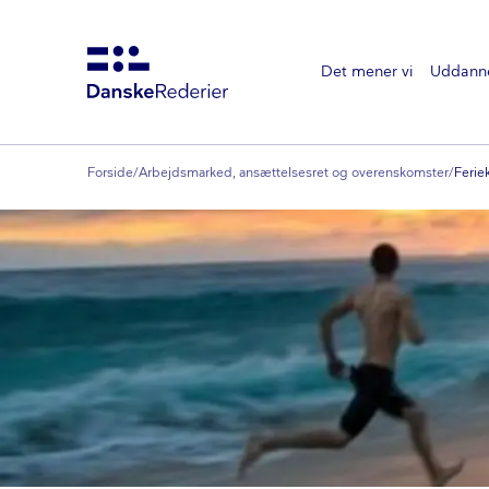
Det mener vi
Uddann
Gå
til
hovedindhold
Forside
/
Arbejdsmarked, ansættelsesret og overenskomster
/
Ferie