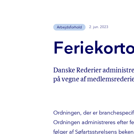
2. jun. 2023
Arbejdsforhold
Fe­rie­kort
Danske Rederier administrerer
på vegne af med­lem­s­re­de­ri­e
Ordningen, der er bran­che­spe­ci­
Ordningen administreres efter 
følger af Sø­fart­s­sty­rel­sens be­