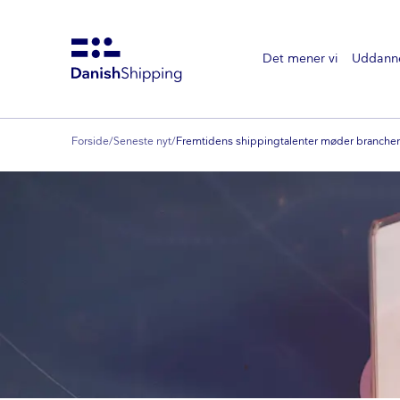
Det mener vi
Uddann
Gå
til
hovedindhold
Forside
/
Seneste nyt
/
Fremtidens shippingtalenter møder branche