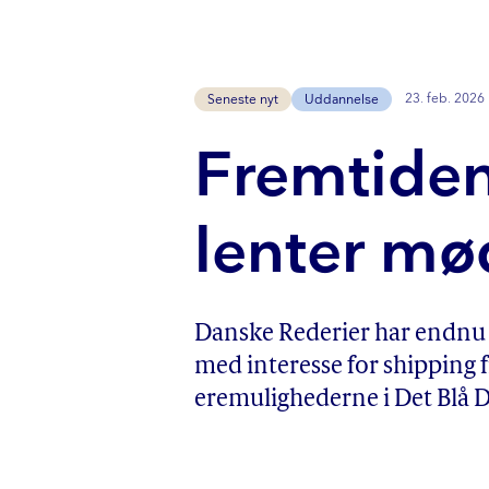
23. feb. 2026
Seneste nyt
Uddannelse
Fremtidens
len­ter m
Danske Rederier har endnu 
med interesse for shipping fi
e­re­mu­lig­he­der­ne i Det Bl