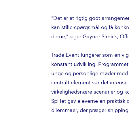
”Det er et rigtig godt arrangeme
kan stille spørgsmål og få konkret
der­ne,” siger Gaynor Simick, O
Trade Event fungerer som en vig
konstant udvikling. Programmet
unge og personlige møder med r
centralt element var det inten
vir­ke­lig­hedsnæ­re scenarier og
Spillet gav eleverne en praktisk
dilemmaer, der præger ship­pin­gin