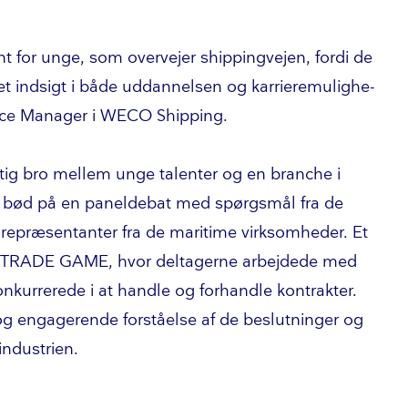
nt for unge, som overvejer shippingvejen, fordi de
 indsigt i både uddannelsen og kar­ri­e­re­mu­lig­he­
ffice Manager i WECO Shipping.
tig bro mellem unge talenter og en branche i
 bød på en paneldebat med spørgsmål fra de
epræsentanter fra de maritime virksomheder. Et
se TRADE GAME, hvor deltagerne arbejdede med
 konkurrerede i at handle og forhandle kontrakter.
 og engagerende forståelse af de beslutninger og
­du­stri­en.