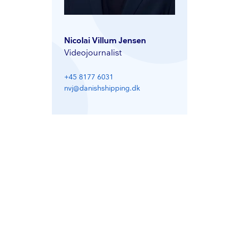
Nicolai Villum Jensen
Vi­deo­jour­na­list
+45 8177 6031
nvj@danishshipping.dk