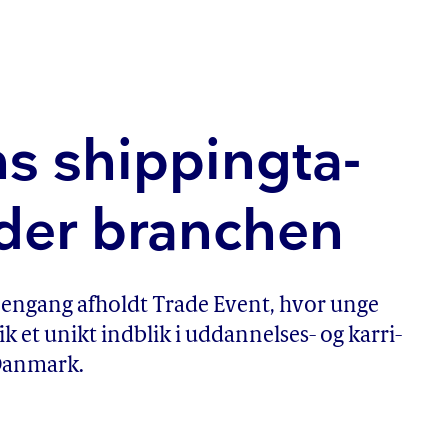
 ship­ping­ta­
øder branchen
engang afholdt Trade Event, hvor unge
k et unikt indblik i uddannelses- og kar­ri­
å Danmark.