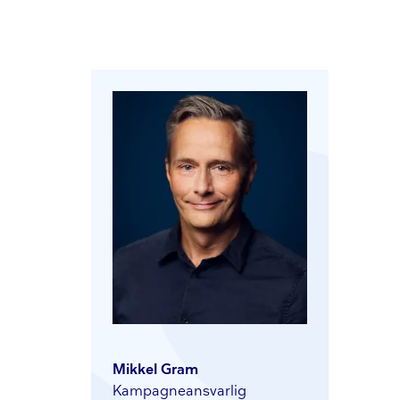
Mikkel Gram
Kampag­ne­ansvar­lig